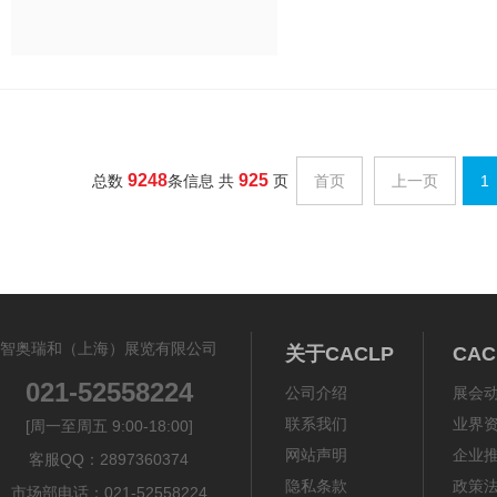
速发展期，本轮完成后公
9248
925
总数
条信息 共
页
首页
上一页
1
智奥瑞和（上海）展览有限公司
关于CACLP
CA
021-52558224
公司介绍
展会
联系我们
业界
[周一至周五 9:00-18:00]
网站声明
企业
客服QQ：2897360374
隐私条款
政策
市场部电话：021-52558224