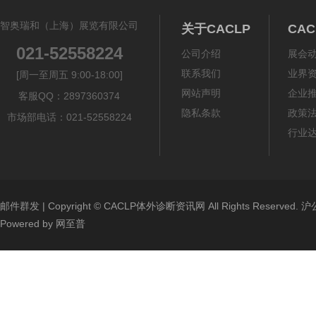
智奥瑞和（上海）展览有限公司
关于CACLP
CA
021-52558224
公司介绍
展会
联系我们
业界
[周一至周五 9:00-18:00]
网站声明
企业
客服QQ：2897360374
隐私条款
政策
市场部电话：021-52558224
行业
邮件群发
| Copyright ©
CACLP体外诊断资讯网
All Rights Reserved.
沪公
Powered by
网至普