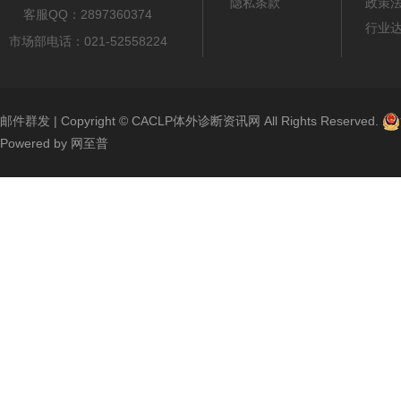
隐私条款
政策
客服QQ：2897360374
行业
市场部电话：021-52558224
邮件群发
| Copyright ©
CACLP体外诊断资讯网
All Rights Reserved.
Powered by
网至普