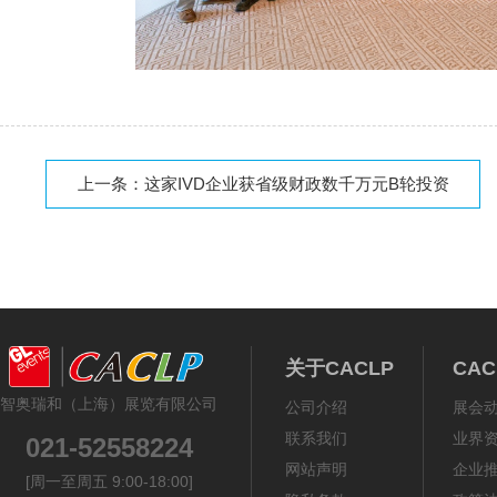
上一条：
这家IVD企业获省级财政数千万元B轮投资
关于CACLP
CA
智奥瑞和（上海）展览有限公司
公司介绍
展会
联系我们
业界
021-52558224
网站声明
企业
[周一至周五 9:00-18:00]