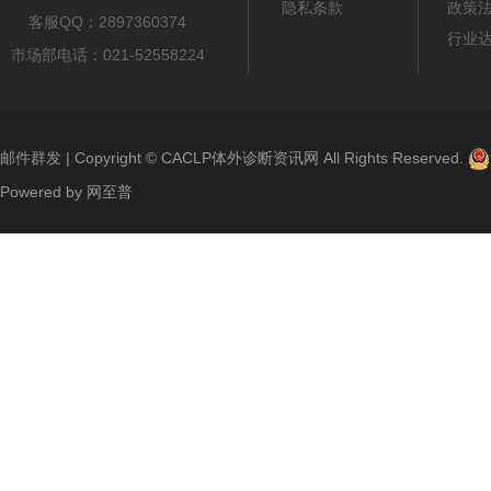
隐私条款
政策
客服QQ：2897360374
行业
市场部电话：021-52558224
邮件群发
| Copyright ©
CACLP体外诊断资讯网
All Rights Reserved.
Powered by
网至普