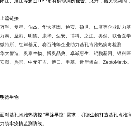
阳江、湛江等超过10个市有确诊病例报告。此外，据央视新闻
上篇链接：
万孚、复星、伯杰、华大基因、迪安、硕世、仁度等企业助力基
万泰、圣湘、明德、康华、达安、博科、之江、奥然、联合医学
微特斯、红岸基元、赛百纯等企业助力基孔肯雅热病毒检测
华大智造、奥泰生物、博奥晶典、卓诚惠生、鲲鹏基因、银科
安图、热景、中元汇吉、博日、申基、近岸蛋白、ZeptoMetr
明德生物
面对基孔肯雅热防控 “早筛早控” 需求，明德生物打造基孔肯
力筑牢疫情监测防线。