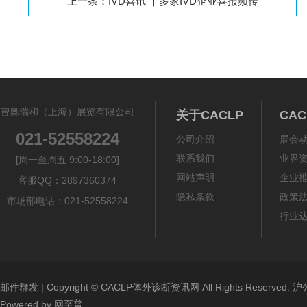
上一条：
IVD喜讯 ▏多家IVD企业喜报频传
智奥瑞和（上海）展览有限公司
关于CACLP
CA
021-52558224
公司介绍
展会
联系我们
业界
[周一至周五 9:00-18:00]
网站声明
企业
客服QQ：2897360374
隐私条款
政策
市场部电话：021-52558224
行业
邮件群发
| Copyright ©
CACLP体外诊断资讯网
All Rights Reserved.
沪公
Powered by
网至普