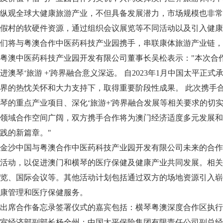
纵观全球大健康旅游产业，不但具备发展潜力，市场规模也非常
假村的软硬件资源，通过组织会议展览等不同活动以及引入健康
们将与粤澳合作中医药科技产业园携手，串联康体旅游产业链，
粤澳中医药科技产业园开发有限公司董事长吴松表示："本次合
进澳琴‘旅游 +'跨界融合意义深远。 自2023年1月中国太
界的热忱关怀和大力支持下，取得重要阶段性成果。 此次携手合
琴的重点产业项目、深化‘旅游+'跨界融合发展等相关要求的切
《体外诊断资讯》2
领域合作空间广阔，双方携手合作将为澳门经济适度多元发展和
践的新篇章。"
金沙中国与粤澳合作中医药科技产业园开发有限公司未来的合作
活动，以促进澳门和横琴的医疗保健及健康产业共同发展。相关
览、国际会议等。其他活动计划包括通过双方的场地资源引入崭
康管理和医疗保健服务。
出席合作备忘录签署仪式的嘉宾包括：横琴粤澳深度合
作区执行
室经济部副部长杨全州；中国太平保险集团有限责任公司副总经