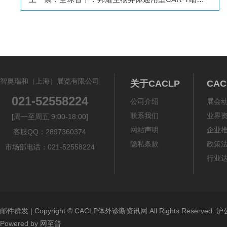
智奥瑞和（上海）展览有限公司
关于CACLP
CA
021-52558224
公司介绍
展会
联系我们
业界
[周一至周五 9:00-18:00]
网站声明
企业
客服QQ：2897360374
隐私条款
政策
市场部电话：021-52558224
行业
邮件群发
| Copyright ©
CACLP体外诊断资讯网
All Rights Reserved.
沪公
Powered by
网至普