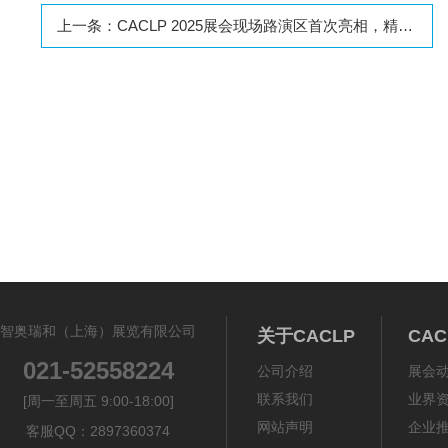
上一条：
CACLP 2025展会现场路演区首次亮相，精彩活动等你来！
《体外诊断资讯》2
智奥瑞和（上海）展览有限公司
关于CACLP
CA
021-52558224
公司介绍
展会
联系我们
业界
[周一至周五 9:00-18:00]
网站声明
企业
客服QQ：2897360374