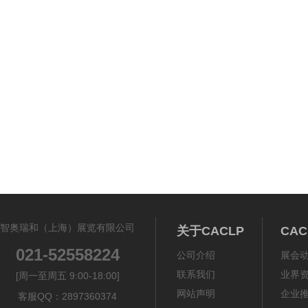
《体外诊断资讯》2
智奥瑞和（上海）展览有限公司
关于CACLP
CA
021-52558224
公司介绍
展会
联系我们
业界
[周一至周五 9:00-18:00]
网站声明
企业
客服QQ：2897360374