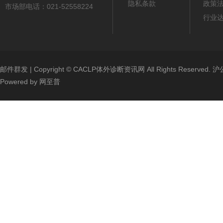
隐私条款
政策
市场部电话：021-52558224
行业
邮件群发
| Copyright ©
CACLP体外诊断资讯网
All Rights Reserved.
沪公
Powered by
网至普