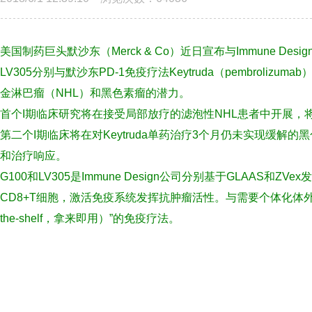
美国制药巨头默沙东（Merck & Co）近日宣布与Immune D
LV305分别与默沙东PD-1免疫疗法Keytruda（pembrol
金淋巴瘤（NHL）和黑色素瘤的潜力。
首个I期临床研究将在接受局部放疗的滤泡性NHL患者中开展，将调
第二个I期临床将在对Keytruda单药治疗3个月仍未实现缓解的黑
和治疗响应。
G100和LV305是Immune Design公司分别基于GLAAS
CD8+T细胞，激活免疫系统发挥抗肿瘤活性。与需要个体化体外
the-shelf，拿来即用）”的免疫疗法。