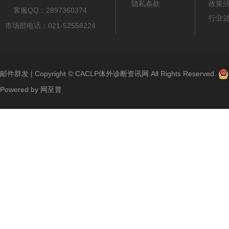
隐私条款
政策
客服QQ：2897360374
行业
市场部电话：021-52558224
邮件群发
| Copyright ©
CACLP体外诊断资讯网
All Rights Reserved.
Powered by
网至普