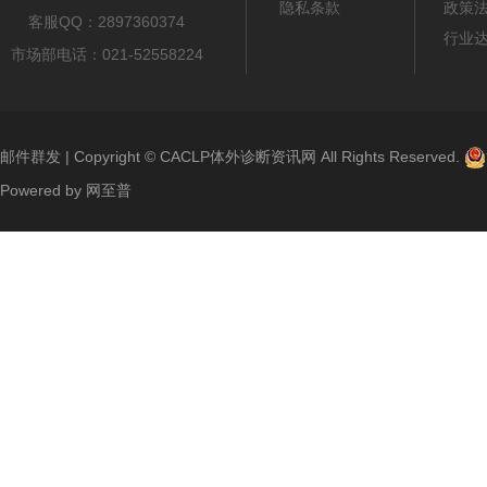
隐私条款
政策
客服QQ：2897360374
行业
市场部电话：021-52558224
邮件群发
| Copyright ©
CACLP体外诊断资讯网
All Rights Reserved.
Powered by
网至普