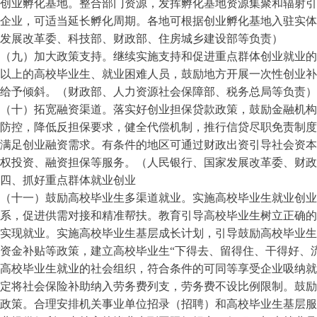
创业孵化基地。整合部门资源，发挥孵化基地资源集聚和辐射引
企业，可适当延长孵化周期。各地可根据创业孵化基地入驻实体
发展改革委、科技部、财政部、住房城乡建设部等负责）
（九）加大政策支持。继续实施支持和促进重点群体创业就业的
以上的高校毕业生、就业困难人员，鼓励地方开展一次性创业补
给予倾斜。（财政部、人力资源社会保障部、税务总局等负责）
（十）拓宽融资渠道。落实好创业担保贷款政策，鼓励金融机构
防控，降低反担保要求，健全代偿机制，推行信贷尽职免责制度
满足创业融资需求。有条件的地区可通过财政出资引导社会资本
权投资、融资担保等服务。（人民银行、国家发展改革委、财政
四、抓好重点群体就业创业
（十一）鼓励高校毕业生多渠道就业。实施高校毕业生就业创
系，促进供需对接和精准帮扶。教育引导高校毕业生树立正确的
实现就业。实施高校毕业生基层成长计划，引导鼓励高校毕业生
资金补贴等政策，建立高校毕业生
“下得去、留得住、干得好、
高校毕业生就业的社会组织，符合条件的可同等享受企业吸纳就
定将社会保险补助纳入劳务费列支，劳务费不设比例限制。鼓励
政策。合理安排机关事业单位招录（招聘）和高校毕业生基层服