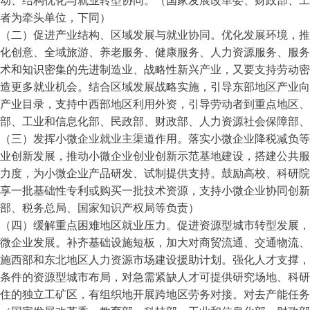
动、结构优化与就业转型协同。（国家发展改革委、财政部、工
者为牵头单位，下同）
（二）促进产业结构、区域发展与就业协同。优化发展环境，推
化创意、全域旅游、养老服务、健康服务、人力资源服务、服务
术和知识密集的先进制造业、战略性新兴产业，又要支持劳动密
造更多就业机会。结合区域发展战略实施，引导东部地区产业向
产业目录，支持中西部地区利用外资，引导劳动者到重点地区、
部、工业和信息化部、民政部、财政部、人力资源社会保障部、
（三）发挥小微企业就业主渠道作用。落实小微企业降税减负等
业创新发展，推动小微企业创业创新示范基地建设，搭建公共服
力度，为小微企业产品研发、试制提供支持。鼓励高校、科研院
享一批基础性专利或购买一批技术资源，支持小微企业协同创新
部、税务总局、国家知识产权局等负责）
（四）缓解重点困难地区就业压力。促进资源型城市转型发展，
微企业发展。补齐基础设施短板，加大对商贸流通、交通物流、
施西部和东北地区人力资源市场建设援助计划。强化人才支撑，
条件的资源型城市布局，对急需紧缺人才可提供研究场地、科研
住的独立工矿区，有组织地开展跨地区劳务对接。对去产能任务