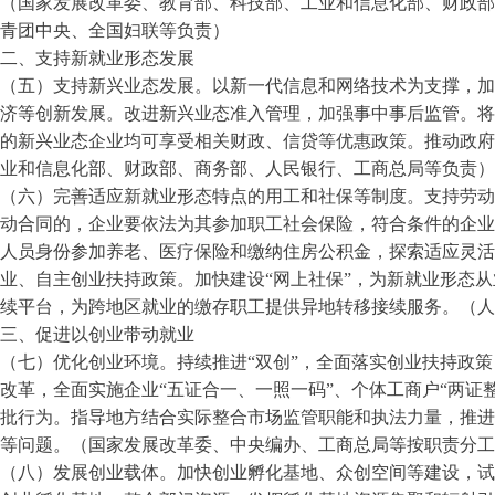
（国家发展改革委、教育部、科技部、工业和信息化部、财政部
青团中央、全国妇联等负责）
二、支持新就业形态发展
（五）支持新兴业态发展。以新一代信息和网络技术为支撑，加
济等创新发展。改进新兴业态准入管理，加强事中事后监管。将
的新兴业态企业均可享受相关财政、信贷等优惠政策。推动政府
业和信息化部、财政部、商务部、人民银行、工商总局等负责）
（六）完善适应新就业形态特点的用工和社保等制度。支持劳动
动合同的，企业要依法为其参加职工社会保险，符合条件的企业
人员身份参加养老、医疗保险和缴纳住房公积金，探索适应灵活
业、自主创业扶持政策。加快建设
“网上社保”，为新就业形态
续平台，为跨地区就业的缴存职工提供异地转移接续服务。（人
三、促进以创业带动就业
（七）优化创业环境。持续推进
“双创”，全面落实创业扶持政
改革，全面实施企业“五证合一、一照一码”、个体工商户“两证
批行为。指导地方结合实际整合市场监管职能和执法力量，推进
等问题。（国家发展改革委、中央编办、工商总局等按职责分工
（八）发展创业载体。加快创业孵化基地、众创空间等建设，试