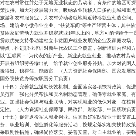
对在农村常住并处于无地无业状态的劳动者，有条件的地区可探
策扶持。加大对发展潜力大、吸纳农业转移人口多的县城和重点
旅游和农村服务业，为农村劳动者就地就近转移就业创造空间。
场、建筑业小微作业企业、
“扶贫车间”等生产经营主体，其中
贫困家庭劳动力就业并稳定就业
1
年以上的，地方可酌情给予一
贷款优先支持带动建档立卡贫困户就业发展的企业及家庭农场、
特点，推进职业培训对新生代农民工全覆盖，创新培训内容和
以“互联网＋”为代表的新产业、新业态就业创业。推动农村劳
开展有组织劳务输出的，给予就业创业服务补贴。加大对贫困人
搬得出、稳得住、能致富。（人力资源社会保障部、国家发展改
国务院扶贫办等按职责分工负责）
（十四）完善就业援助长效机制。全面落实各项扶持政策，促进
员范围，强化分类帮扶和实名制动态管理，确保零就业家庭、
业。加强社会保障与就业联动，对实现就业的低保对象，在核算
定性。（人力资源社会保障部、民政部、财政部、中国残联负责
（十五）促进退役军人就业创业。认真做好军队转业干部安置工
务、职业培训、创业孵化等服务活动，按规定落实相关扶持政策
采取刚性措施，确保岗位落实、妥善安置。对自主就业的，要强