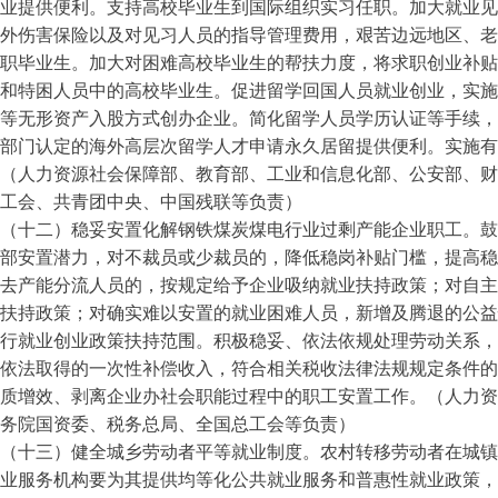
业提供便利。支持高校毕业生到国际组织实习任职。加大就业见
外伤害保险以及对见习人员的指导管理费用，艰苦边远地区、老
职毕业生。加大对困难高校毕业生的帮扶力度，将求职创业补贴
和特困人员中的高校毕业生。促进留学回国人员就业创业，实施
等无形资产入股方式创办企业。简化留学人员学历认证等手续，
部门认定的海外高层次留学人才申请永久居留提供便利。实施有
（人力资源社会保障部、教育部、工业和信息化部、公安部、财
工会、共青团中央、中国残联等负责）
（十二）稳妥安置化解钢铁煤炭煤电行业过剩产能企业职工。鼓
部安置潜力，对不裁员或少裁员的，降低稳岗补贴门槛，提高稳
去产能分流人员的，按规定给予企业吸纳就业扶持政策；对自主
扶持政策；对确实难以安置的就业困难人员，新增及腾退的公益
行就业创业政策扶持范围。积极稳妥、依法依规处理劳动关系，
依法取得的一次性补偿收入，符合相关税收法律法规规定条件的
质增效、剥离企业办社会职能过程中的职工安置工作。（人力资
务院国资委、税务总局、全国总工会等负责）
（十三）健全城乡劳动者平等就业制度。农村转移劳动者在城镇
业服务机构要为其提供均等化公共就业服务和普惠性就业政策，