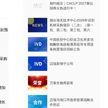
相约南京｜CACLP 2027展位
招商火热进行中！
烟台海关技术中心2026年试剂
耗材采购项目（二次）（第一
拨款预
包、第二包、第三包、第六
包、第七包、第八包）公开招
标公告
中国疾控中心职业卫生所多功
能酶联免疫检测系统等专用设
备购置项目招标公告
采购
迈瑞新增子公司
万泰生物再获奖
增加
迈瑞与海口市政府签署战略合
增长
作协议