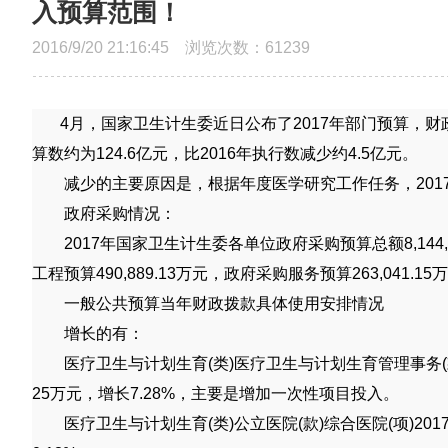
入预算范围！
2016/9/20 21:16:45 浏览次数：
61239
4月，国家卫生计生委近日公布了
2017
年部门预算，财
算数约为
124.6
亿元，比
2016
年执行数减少约
4.5
亿元。
减少的主要原因是，根据年度医学研究工作任务，
201
政府采购情况：
2017
年国家卫生计生委各单位政府采购预算总额
8,144
工程预算
490,889.13
万元，政府采购服务预算
263,041.15
万
一般公共预算当年财政拨款具体使用安排情况
增长的有：
医疗卫生与计划生育
(
类
)
医疗卫生与计划生育管理事务
(
25
万元，增长
7.28%
，主要是增加一次性项目投入。
医疗卫生与计划生育
(
类
)
公立医院
(
款
)
综合医院
(
项
)201