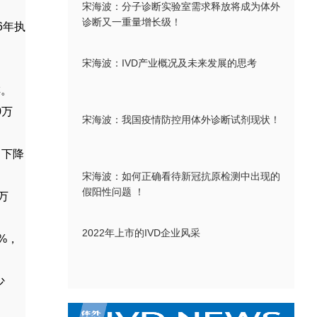
宋海波：分子诊断实验室需求释放将成为体外
诊断又一重量增长级！
6
年执
宋海波：IVD产业概况及未来发展的思考
排。
0
万
宋海波：我国疫情防控用体外诊断试剂现状！
，下降
宋海波：如何正确看待新冠抗原检测中出现的
假阳性问题 ！
万
2022年上市的IVD企业风采
%
，
少