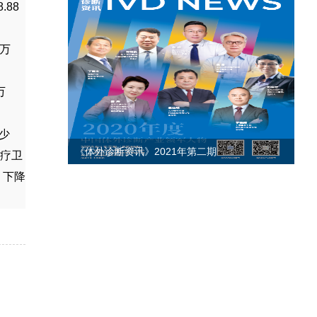
8.88
万
万
少
《体外诊断资讯》2021年第二期
《
疗卫
，下降