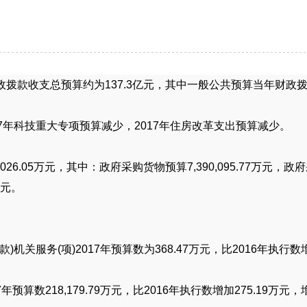
政拨款收支总预算约为
137.3
亿元，其中一般公共预算当年财政
7
年科技重大专项预算减少，
2017
年住房改革支出预算减少。
,026.05
万元，其中：政府采购货物预算
7,390,095.77
万元，政府
元。
款
)
机关服务
(
项
)2017
年预算数为
368.47
万元，比
2016
年执行数
7
年预算数
218,179.79
万元，比
2016
年执行数增加
275.19
万元，