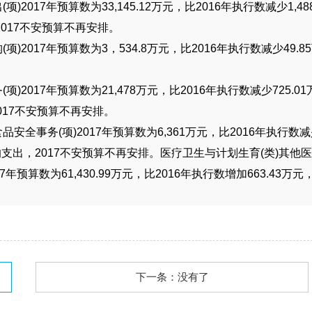
出
(
项
)2017
年预算数为
33,145.12
万元，比
2016
年执行数减少
1,48
2017
不安预算不再安排。
构
(
项
)2017
年预算数为
3
，
534.8
万元，比
2016
年执行数减少
49.85
务
(
项
)2017
年预算数为
21,478
万元，比
2016
年执行数减少
725.01
017
不安预算不再安排。
食品安全事务
(
项
)2017
年预算数为
6,361
万元，比
2016
年执行数减
的支出，
2017
不安预算不再安排。医疗卫生与计划生育
(
类
)
其他医
7
年预算数为
61,430.99
万元，比
2016
年执行数增加
663.43
万元
下一条：没有了