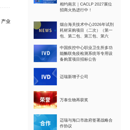
相约南京｜CACLP 2027展位
招商火热进行中！
、产业
烟台海关技术中心2026年试剂
耗材采购项目（二次）（第一
包、第二包、第三包、第六
包、第七包、第八包）公开招
标公告
中国疾控中心职业卫生所多功
能酶联免疫检测系统等专用设
备购置项目招标公告
迈瑞新增子公司
万泰生物再获奖
迈瑞与海口市政府签署战略合
作协议