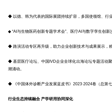
◆ 以德、韩为代表的
国际展团
持续扩容，多国使领馆、行
◆ “AI与生物医药创新专题学术会”、医疗
AI与数字孪生创新
◆
路演活动
专区再升级，助力企业创新技术与成果展示，
◆
基层医疗论坛、中国IVD企业
全球化出海论坛
专题活动
潮涌动。
◆
《中国体外诊断产业发展蓝皮书》
2023·2024卷（总
行业生态持续融合 产学研用协同深化