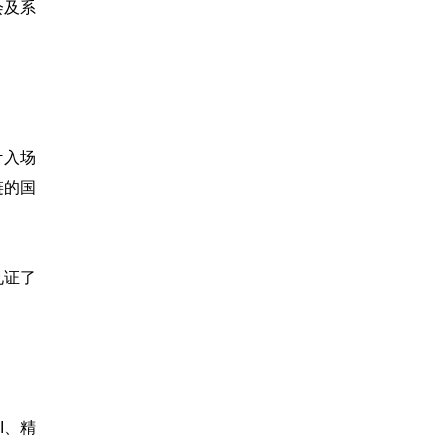
会及系
计入场
链的国
见证了
I、精