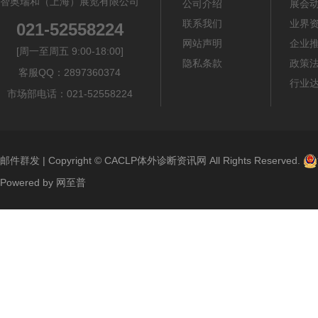
智奥瑞和（上海）展览有限公司
公司介绍
展会
联系我们
业界
021-52558224
网站声明
企业
[周一至周五 9:00-18:00]
隐私条款
政策
客服QQ：2897360374
行业
市场部电话：021-52558224
邮件群发
| Copyright ©
CACLP体外诊断资讯网
All Rights Reserved.
Powered by
网至普